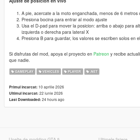
Ajuste de posicion en vivo
A pie, acercate a la moto enganchada, menos de 6 metros d
Presiona bocina para entrar al modo ajuste
Usa el D-pad para mover la posicion: arriba o abajo para al
izquierda o derecha para lateral X
Presiona B para guardar, los valores se escriben solos en el
Si disfrutas del mod, apoya el proyecto en
Patreon
y recibe actual
que nadie.
GAMEPLAY
VEHICLES
PLAYER
.NET
10 aprilie 2026
Primul incarcat:
22 iunie 2026
Ultimul incarcat:
24 hours ago
Last Downloaded:
Unelte de modding GTA 5
Ultimele fisiere