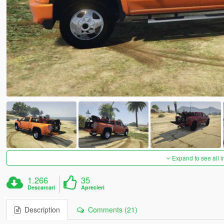
Expand to see all 
1.266
35
Descarcari
Aprecieri
Description
Comments (21)