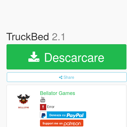
TruckBed
2.1
Descarcare
Share
Bellator Games
Doneaza cu
Support me on