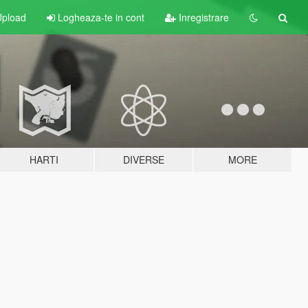
pload
Logheaza-te in cont
Inregistrare
HARTI
DIVERSE
MORE