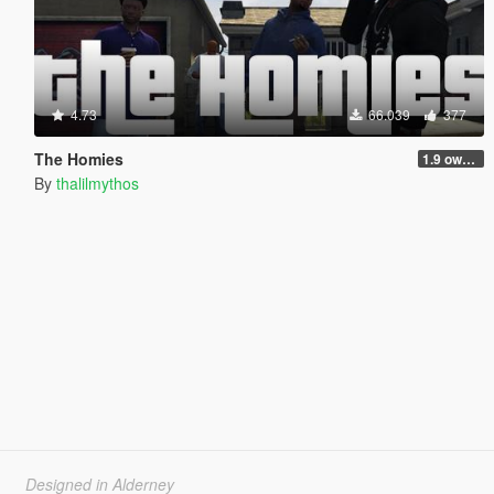
4.73
66.039
377
The Homies
1.9 own gang attacks fix
By
thalilmythos
Designed in Alderney