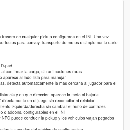
 trasera de cualquier pickup configurada en el INI. Una vez
, perfectos para convoy, transporte de motos o simplemente darle
n D-pad
o al confirmar la carga, sin animaciones raras
o aparece al lado lista para manejar
das, detecta automaticamente la mas cercana al jugador para el
distancia y en que direccion aparece la moto al bajarla
Z directamente en el juego sin recompilar ni reiniciar
iento izquierda/derecha sin cambiar el resto de controles
o o addons, configurables en el INI
r NPC puede conducir la pickup y los vehiculos viajan pegados
ribe las ayudas del archivo de configuracion