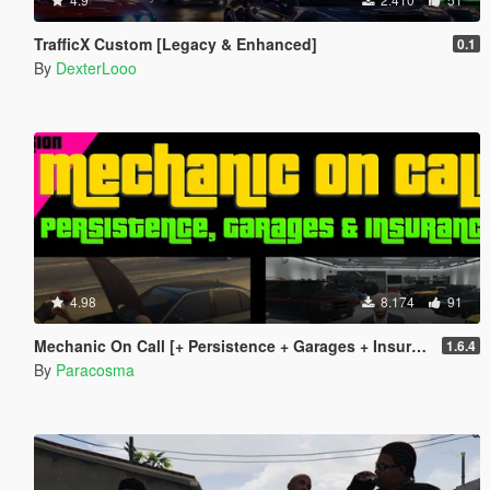
TrafficX Custom [Legacy & Enhanced]
0.1
By
DexterLooo
4.98
8.174
91
Mechanic On Call [+ Persistence + Garages + Insurance]
1.6.4
By
Paracosma