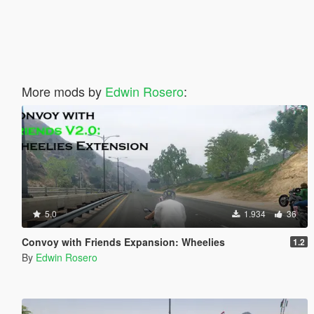
More mods by
Edwin Rosero
:
5.0
1.934
36
Convoy with Friends Expansion: Wheelies
1.2
By
Edwin Rosero