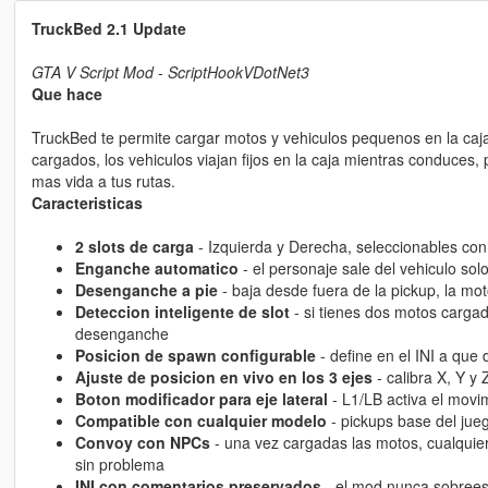
TruckBed 2.1 Update
GTA V Script Mod - ScriptHookVDotNet3
Que hace
TruckBed te permite cargar motos y vehiculos pequenos en la caja
cargados, los vehiculos viajan fijos en la caja mientras conduces
mas vida a tus rutas.
Caracteristicas
2 slots de carga
- Izquierda y Derecha, seleccionables co
Enganche automatico
- el personaje sale del vehiculo sol
Desenganche a pie
- baja desde fuera de la pickup, la mot
Deteccion inteligente de slot
- si tienes dos motos carga
desenganche
Posicion de spawn configurable
- define en el INI a que 
Ajuste de posicion en vivo en los 3 ejes
- calibra X, Y y 
Boton modificador para eje lateral
- L1/LB activa el movim
Compatible con cualquier modelo
- pickups base del jueg
Convoy con NPCs
- una vez cargadas las motos, cualquie
sin problema
INI con comentarios preservados
- el mod nunca sobreesc