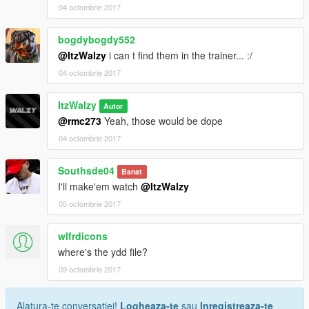
04 octombrie 2017
bogdybogdy552
@ItzWalzy
i can t find them in the trainer... :/
04 octombrie 2017
ItzWalzy
Autor
@rmc273
Yeah, those would be dope
04 octombrie 2017
Southsde04
Banat
I'll make'em watch
@ItzWalzy
05 octombrie 2017
wlfrdicons
where's the ydd file?
09 octombrie 2017
Alatura-te conversatiei!
Logheaza-te
sau
Inregistreaza-te