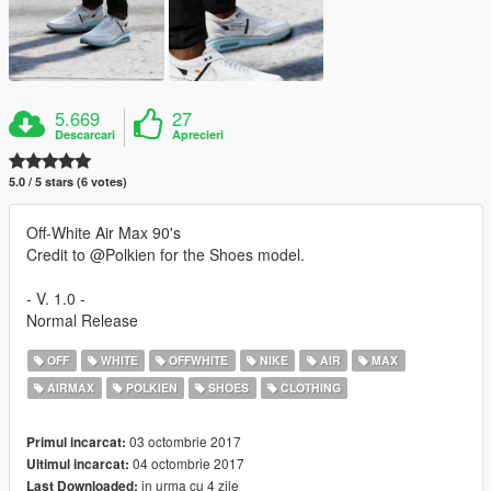
5.669
27
Descarcari
Aprecieri
5.0 / 5 stars (6 votes)
Off-White Air Max 90's
Credit to @Polkien for the Shoes model.
- V. 1.0 -
Normal Release
OFF
WHITE
OFFWHITE
NIKE
AIR
MAX
AIRMAX
POLKIEN
SHOES
CLOTHING
03 octombrie 2017
Primul incarcat:
04 octombrie 2017
Ultimul incarcat:
in urma cu 4 zile
Last Downloaded: