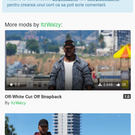
pentru crearea unui cont ca sa poti scrie comentarii.
More mods by
ItzWalzy
:
5.0
3.648
38
Off-White Cut Off Strapback
1.0
By
ItzWalzy