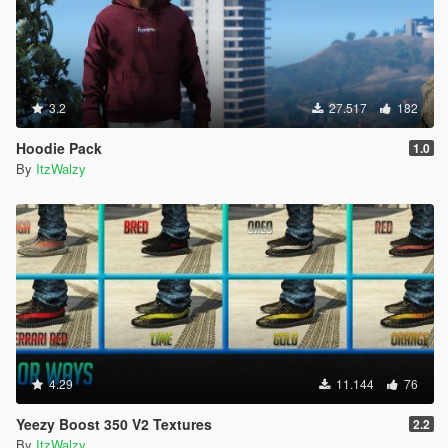
3.2
27.517
182
Hoodie Pack
1.0
By
ItzWalzy
4.29
11.144
76
Yeezy Boost 350 V2 Textures
2.2
By
ItzWalzy