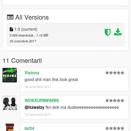
All Versions
1.0
(current)
5.669 downloads
, 1,16 MB
03 octombrie 2017
11 Comentarii
Visionz
good shit man this look great
04 octombrie 2017
WOKEUPINPARIS
@itzwalzy
fkn sick ma dudeeeeeeeeeeeeeeeeeee
04 octombrie 2017
lol24