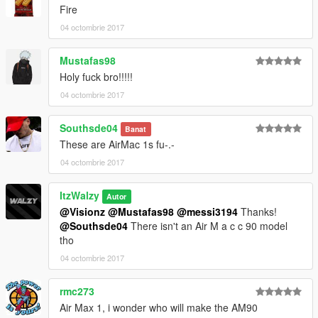
Fire
04 octombrie 2017
Mustafas98
Holy fuck bro!!!!!
04 octombrie 2017
Southsde04
Banat
These are AirMac 1s fu-.-
04 octombrie 2017
ItzWalzy
Autor
@Visionz
@Mustafas98
@messi3194
Thanks!
@Southsde04
There isn't an Air M a c c 90 model
tho
04 octombrie 2017
rmc273
Air Max 1, i wonder who will make the AM90