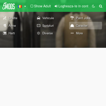
Show Adult
Logheaza-te in cont
Unelte
Vehicule
Paint Jobs
Arme
Scripturi
Caracter
Harti
Diverse
More