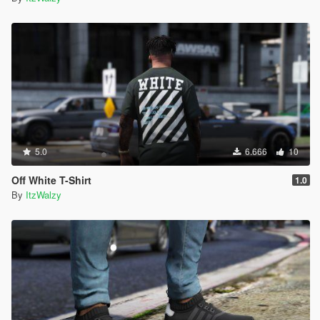
5.0
6.666
10
Off White T-Shirt
1.0
By
ItzWalzy