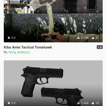
5.0
2.706
21
Kiba Arms Tactical Tomahawk
1.0
By
flying_bulletzzz
5.0
1.449
18