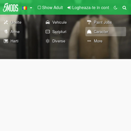
Show Adult
Logheaza-te in cont
Unelte
Vehicule
Paint Jobs
Arme
Scripturi
Caracter
Harti
Diverse
More