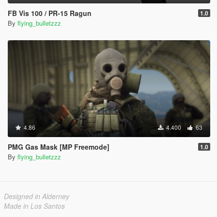
FB Vis 100 / PR-15 Ragun
1.0
By
flying_bulletzzz
4.86
4.400
63
PMG Gas Mask [MP Freemode]
1.0
By
flying_bulletzzz
Designed in Alderney
Made in Los Santos