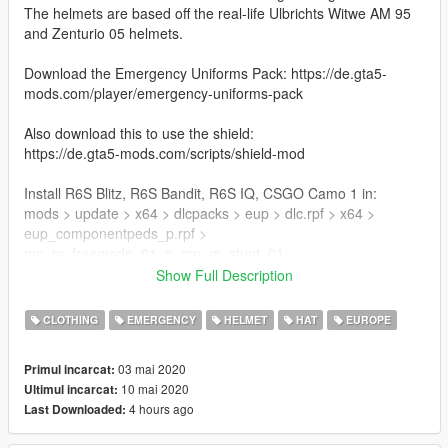
The helmets are based off the real-life Ulbrichts Witwe AM 95
and Zenturio 05 helmets.
Download the Emergency Uniforms Pack: https://de.gta5-
mods.com/player/emergency-uniforms-pack
Also download this to use the shield:
https://de.gta5-mods.com/scripts/shield-mod
Install R6S Blitz, R6S Bandit, R6S IQ, CSGO Camo 1 in:
mods > update > x64 > dlcpacks > eup > dlc.rpf > x64 >
eup_componentpeds_p.rpf >
mp_m_freemode_01_p_mp_m_stunt_01
Show Full Description
Install CSGO Black 1 in:
mods > update > x64 > dlcpacks > eup > dlc.rpf > x64 >
CLOTHING
EMERGENCY
HELMET
HAT
EUROPE
eup_componentpeds_p.rpf >
mp_m_freemode_01_p_mp_m_january2016
03 mai 2020
Primul incarcat:
10 mai 2020
Ultimul incarcat:
Install CSGO Black 2 + camo in:
4 hours ago
Last Downloaded:
mods > update > x64 > dlcpacks > eup > dlc.rpf > x64 >
eup_componentpeds_p.rpf >