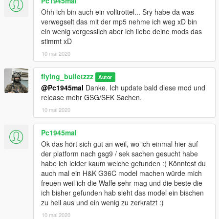
Pc1945mal
Ohh ich bin auch ein volltrottel... Sry habe da was
verwegselt das mit der mp5 nehme ich weg xD bin
ein wenig vergesslich aber ich liebe deine mods das
stimmt xD
10 mai 2020
flying_bulletzzz
Autor
@Pc1945mal
Danke. Ich update bald diese mod und
release mehr GSG/SEK Sachen.
10 mai 2020
Pc1945mal
Ok das hört sich gut an weil, wo ich einmal hier auf
der platform nach gsg9 / sek sachen gesucht habe
habe ich leider kaum welche gefunden :( Könntest du
auch mal ein H&K G36C model machen würde mich
freuen weil ich die Waffe sehr mag und die beste die
ich bisher gefunden hab sieht das model ein bischen
zu hell aus und ein wenig zu zerkratzt :)
10 mai 2020