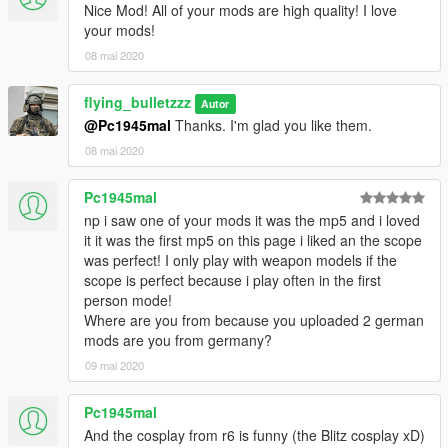
Nice Mod! All of your mods are high quality! I love
your mods!
08 mai 2020
flying_bulletzzz
Autor
@Pc1945mal
Thanks. I'm glad you like them.
08 mai 2020
Pc1945mal
np i saw one of your mods it was the mp5 and i loved
it it was the first mp5 on this page i liked an the scope
was perfect! I only play with weapon models if the
scope is perfect because i play often in the first
person mode!
Where are you from because you uploaded 2 german
mods are you from germany?
09 mai 2020
Pc1945mal
And the cosplay from r6 is funny (the Blitz cosplay xD)