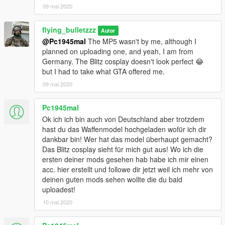
09 mai 2020
flying_bulletzzz
Autor
@Pc1945mal
The MP5 wasn't by me, although I
planned on uploading one, and yeah, I am from
Germany. The Blitz cosplay doesn't look perfect 😂
but I had to take what GTA offered me.
09 mai 2020
Pc1945mal
Ok ich ich bin auch von Deutschland aber trotzdem
hast du das Waffenmodel hochgeladen wofür ich dir
dankbar bin! Wer hat das model überhaupt gemacht?
Das Blitz cosplay sieht für mich gut aus! Wo ich die
ersten deiner mods gesehen hab habe ich mir einen
acc. hier erstellt und followe dir jetzt weil ich mehr von
deinen guten mods sehen wollte die du bald
uploadest!
10 mai 2020