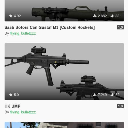
4.92
2.882
33
Saab Bofors Carl Gustaf M3 [Custom Rockets]
1.0
By
flying_bulletzzz
5.0
7.249
52
HK UMP
1.0
By
flying_bulletzzz