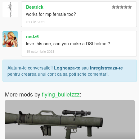
Destrick
works for mp female too?
01 iulie 2021
nedz6_
love this one, can you make a DSI helmet?
19 octombrie 2021
Alatura-te conversatiei!
Logheaza-te
sau
Inregistreaza-te
pentru crearea unui cont ca sa poti scrie comentarii.
More mods by
flying_bulletzzz
: