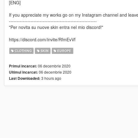
[ENG]
If you appreciate my works go on my Instagram channel and leave 
---------------------------------------------------------
"Per novita su nuove skin entra nel mio discord!"
https://discord.com/invite/RfmEvVf
CLOTHING
SKIN
EUROPE
06 decembrie 2020
Primul incarcat:
06 decembrie 2020
Ultimul incarcat:
3 hours ago
Last Downloaded: