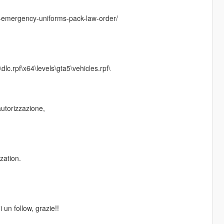
-emergency-uniforms-pack-law-order/
c.rpf\x64\levels\gta5\vehicles.rpf\
autorizzazione,
zation.
 un follow, grazie!!