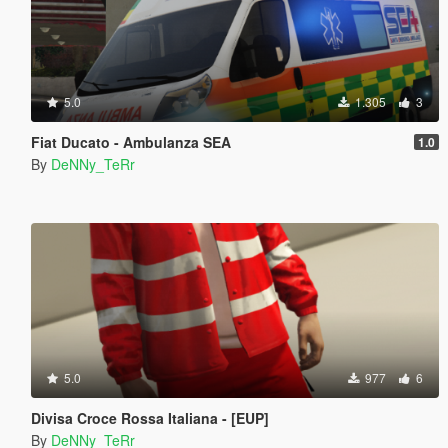
5.0
1.305
3
Fiat Ducato - Ambulanza SEA
1.0
By
DeNNy_TeRr
5.0
977
6
Divisa Croce Rossa Italiana - [EUP]
By
DeNNy_TeRr