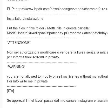
EUP: https://www.lcpdfr.com/downloads/gta5mods/character/8151
---------------------------------------------------------
Installation/Installazione:
Put the files in this folder / Metti i file in questa cartella:
Mods\Update\x64\dlcpacks\patchday più recente (latest patchday)\dl
---------------------------------------------------------
"ATTENZIONE"
Non sei autorizzato a modificare o vendere la livrea senza la mia 
per informazioni scrivimi in privato
---------------------------------------------------------
"WARNING"
you are not allowed to modify or sell my liveries without my authori
For info write me in private
---------------------------------------------------------
[ITA]
Se apprezzi i miei lavori passa dal mio canale Instagram e lasciami