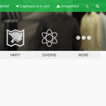
pload
Logheaza-te in cont
Inregistrare
HARTI
DIVERSE
MORE