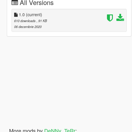
All Versions
1.0
(current)
610 downloads
, 91 KB
06 decembrie 2020
More mods by
DeNNy_TeRr
: