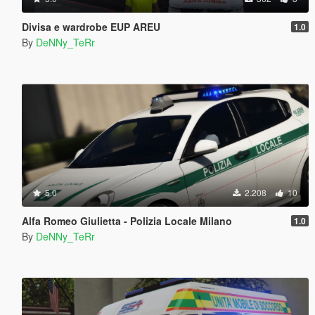
Divisa e wardrobe EUP AREU
1.0
By
DeNNy_TeRr
5.0
2.208
10
Alfa Romeo Giulietta - Polizia Locale Milano
1.0
By
DeNNy_TeRr