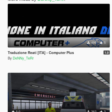
499
5
Traduzione Reati [ITA] - Computer Plus
1.0
By
DeNNy_TeRr
5.0
362
3