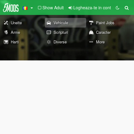
Show Adult
Logheaza-te in cont
Unelte
Vehicule
Paint Jobs
Arme
Scripturi
Caracter
Harti
Diverse
More