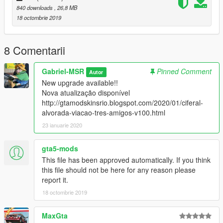
Enjoy!
840 downloads
, 26,8 MB
18 octombrie 2019
Visite
gtamodskinsrio.blogspot.com/
gtamodskinsrio.blogspot.com/
8 Comentarii
Eu recomendo usar GTAV.HeapAdjuster.asi /
Gabriel-MSR
Pinned Comment
Autor
PackfileLimitAdjuster
New upgrade available!!
I recommend to use
Nova atualização disponível
https://pt.gta5-mods.com/tools/heapadjuster
http://gtamodskinsrio.blogspot.com/2020/01/ciferal-
https://pt.gta5-mods.com/tools/packfile-limit-adjuster
alvorada-viacao-tres-amigos-v100.html
23 ianuarie 2020
gta5-mods
This file has been approved automatically. If you think
this file should not be here for any reason please
report it.
18 octombrie 2019
MaxGta