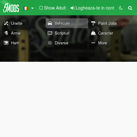
Show Adult
Logheaza-te in cont
Unelte
Vehicule
Paint Jobs
Arme
Scripturi
Caracter
Harti
Diverse
More