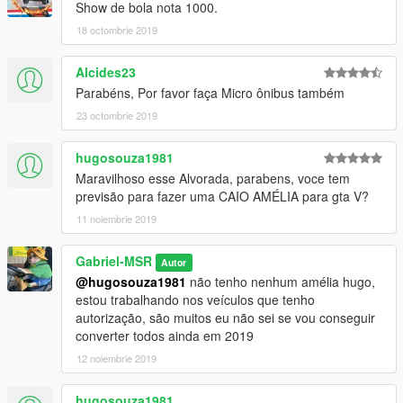
Show de bola nota 1000.
18 octombrie 2019
Alcides23
Parabéns, Por favor faça Micro ônibus também
23 octombrie 2019
hugosouza1981
Maravilhoso esse Alvorada, parabens, voce tem
previsão para fazer uma CAIO AMÉLIA para gta V?
11 noiembrie 2019
Gabriel-MSR
Autor
@hugosouza1981
não tenho nenhum amélia hugo,
estou trabalhando nos veículos que tenho
autorização, são muitos eu não sei se vou conseguir
converter todos ainda em 2019
12 noiembrie 2019
hugosouza1981