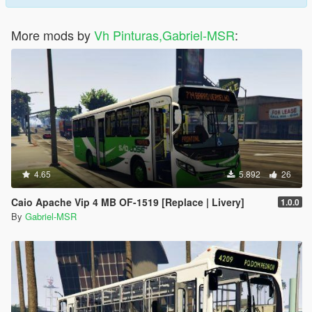
More mods by
Vh Pinturas,Gabriel-MSR
:
4.65
5.892
26
Caio Apache Vip 4 MB OF-1519 [Replace | Livery]
1.0.0
By
Gabriel-MSR