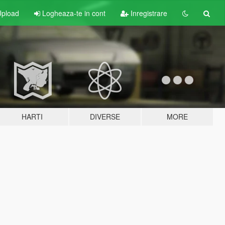
pload
Logheaza-te in cont
Inregistrare
HARTI
DIVERSE
MORE