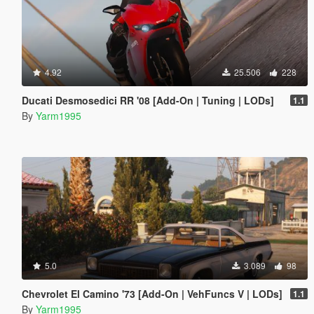
4.92
25.506
228
Ducati Desmosedici RR '08 [Add-On | Tuning | LODs]
1.1
By
Yarm1995
5.0
3.089
98
Chevrolet El Camino '73 [Add-On | VehFuncs V | LODs]
1.1
By
Yarm1995