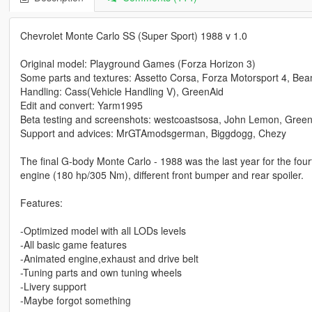
Chevrolet Monte Carlo SS (Super Sport) 1988 v 1.0
Original model: Playground Games (Forza Horizon 3)
Some parts and textures: Assetto Corsa, Forza Motorsport 4, B
Handling: Cass(Vehicle Handling V), GreenAid
Edit and convert: Yarm1995
Beta testing and screenshots: westcoastsosa, John Lemon, Gree
Support and advices: MrGTAmodsgerman, Biggdogg, Chezy
The final G-body Monte Carlo - 1988 was the last year for the fo
engine (180 hp/305 Nm), different front bumper and rear spoiler.
Features:
-Optimized model with all LODs levels
-All basic game features
-Animated engine,exhaust and drive belt
-Tuning parts and own tuning wheels
-Livery support
-Maybe forgot something