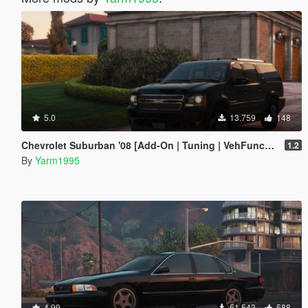
5.0
13.759
148
Chevrolet Suburban '08 [Add-On | Tuning | VehFuncs V | LODs]
1.2
By
Yarm1995
4.99
51.543
588