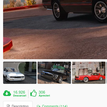
16.926
306
Descarcari
Aprecieri
Description
Comments (114)