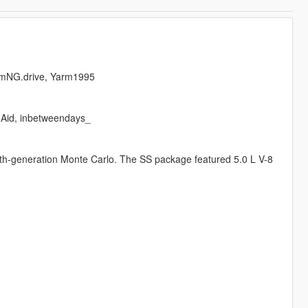
eamNG.drive, Yarm1995
nAid, inbetweendays_
urth-generation Monte Carlo. The SS package featured 5.0 L V-8