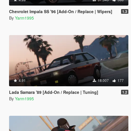
Chevrolet Impala SS '96 [Add-On / Replace | Wipers]
1.3
By
Yarm1995
4.91
18.007
177
Lada Samara '89 [Add-On / Replace | Tuning]
1.2
By
Yarm1995