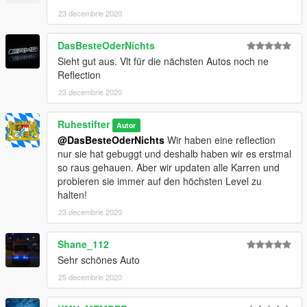
möchtest, dann schreibe uns bitte auf Discord an.
23 decembrie 2020
DasBesteOderNichts
Sieht gut aus. Vlt für die nächsten Autos noch ne
Reflection
23 decembrie 2020
Ruhestifter
Autor
@DasBesteOderNichts
Wir haben eine reflection
nur sie hat gebuggt und deshalb haben wir es erstmal
so raus gehauen. Aber wir updaten alle Karren und
probieren sie immer auf den höchsten Level zu
halten!
23 decembrie 2020
Shane_112
Sehr schönes Auto
25 decembrie 2020