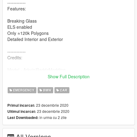
------------
Features:
Breaking Glass
ELS enabled
Only ≈120k Polygons
Detailed Interior and Exterior
------------
Credits:
Model - Arkviz/RaddzModding
Lowered/models fixes - RaddzModding
Show Full Description
Model converted - RaddzModding
RTK7: Polak101, 7BarGaming
EMERGENCY
BMW
CAR
Trunk equipment Models/Textures: SizzGamesMods - Iddo
Equipment: Kompetenzz
23 decembrie 2020
Primul incarcat:
Assembled: Bruce Wayne
23 decembrie 2020
Ultimul incarcat:
Skin: Ruhestifter
in urma cu 2 zile
Last Downloaded:
If we forgot someone in the credits please message us and we
add it.
All Versions