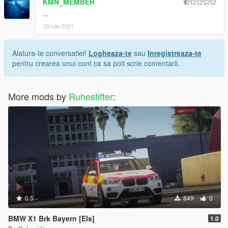
KMN_MEMBER
...
20 iulie 2021
Alatura-te conversatiei!
Logheaza-te
sau
Inregistreaza-te
pentru crearea unui cont ca sa poti scrie comentarii.
More mods by
Ruhestifter
:
0.5
849
0
BMW X1 Brk Bayern [Els]
1.0