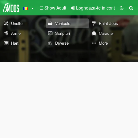
Show Adult
Logheaza-te in cont
Unelte
Vehicule
Paint Jobs
Arme
Scripturi
Caracter
Harti
Diverse
More