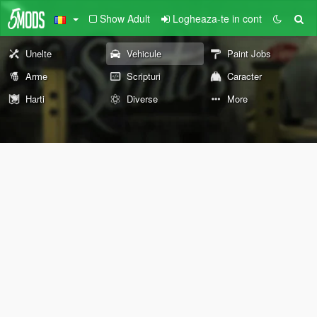
Show Adult
Logheaza-te in cont
Unelte
Vehicule
Paint Jobs
Arme
Scripturi
Caracter
Harti
Diverse
More