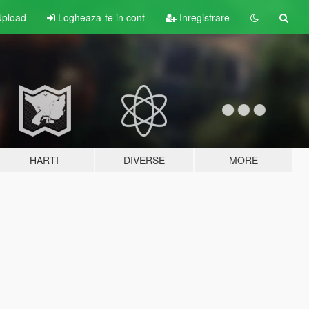
pload
Logheaza-te in cont
Inregistrare
HARTI
DIVERSE
MORE