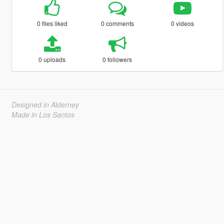
0 files liked
0 comments
0 videos
0 uploads
0 followers
Designed in Alderney
Made in Los Santos