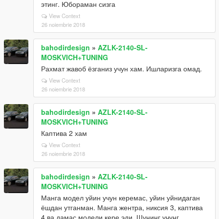
этинг. Юбораман сизга
View Context
26 noiembrie 2018
bahodirdesign
»
AZLK-2140-SL-
MOSKVICH+TUNING
Рахмат жавоб ёзганиз учун хам. Ишларизга омад.
View Context
26 noiembrie 2018
bahodirdesign
»
AZLK-2140-SL-
MOSKVICH+TUNING
Каптива 2 хам
View Context
26 noiembrie 2018
bahodirdesign
»
AZLK-2140-SL-
MOSKVICH+TUNING
Манга модел уйин учун керемас, уйин уйнидаган
ёшдан утганман. Манга жентра, никсия 3, каптива
4 ва дамас модели кере эди. Шунинг учунг