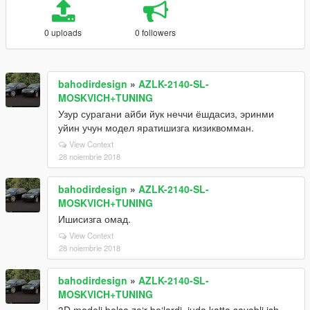
0 uploads
0 followers
bahodirdesign
»
AZLK-2140-SL-
MOSKVICH+TUNING
Узур сурагани айби йук неччи ёшдасиз, эринми
уйин учун модел яратишизга кизиквомман.
View Context
28 noiembrie 2018
bahodirdesign
»
AZLK-2140-SL-
MOSKVICH+TUNING
Ишисизга омад.
View Context
28 noiembrie 2018
bahodirdesign
»
AZLK-2140-SL-
MOSKVICH+TUNING