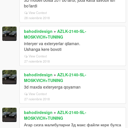
3D modeli bolsa zoʻr boʻlardi, juda katta savobli ish
boʻlardi
View Context
28 noiembrie 2018
bahodirdesign
»
AZLK-2140-SL-
MOSKVICH+TUNING
interyer va exteryerlar qilaman.
Ushanga kere bovoti
View Context
27 noiembrie 2018
bahodirdesign
»
AZLK-2140-SL-
MOSKVICH+TUNING
3d maxda exteryerga qoyaman
View Context
27 noiembrie 2018
bahodirdesign
»
AZLK-2140-SL-
MOSKVICH+TUNING
Агар сизга малибуларни 3д макс файли кере булса