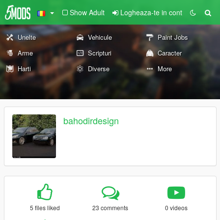
Show Adult
Logheaza-te in cont
Unelte
Vehicule
Paint Jobs
Arme
Scripturi
Caracter
Harti
Diverse
More
bahodirdesign
5 files liked
23 comments
0 videos