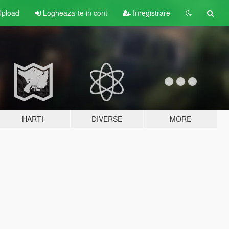
pload
Logheaza-te in cont
Inregistrare
HARTI
DIVERSE
MORE