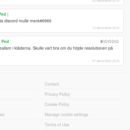
25 decembrie 2019
ed |
ia discord mulle meck#6969
12 decembrie 2019
 Ped
 realism i kläderna. Skulle vart bra om du höjde resolutionen på
07 decembrie 2019
Contact
Privacy Policy
Cookie Policy
les
Manage cookie settings
Terms of Use