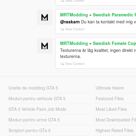
View Context
MRTModding
»
Swedish Paramedic P
@raskarn
Du kan ta kontakt med mig v
View Context
MRTModding
»
Swedish Female Cop
Texturerna är låg kvalitet, ingen direkt
texturerna.
View Context
Unelte de modding GTA 5
Ultimele fisiere
Moduri pentru vehicule GTA 5
Featured Files
GTA 5 Vehicle Paint Job Mods
Most Liked Files
Moduri pentru arme GTA 5
Most Downloaded Fi
Scripturi pentru GTa 5
Highest Rated Files