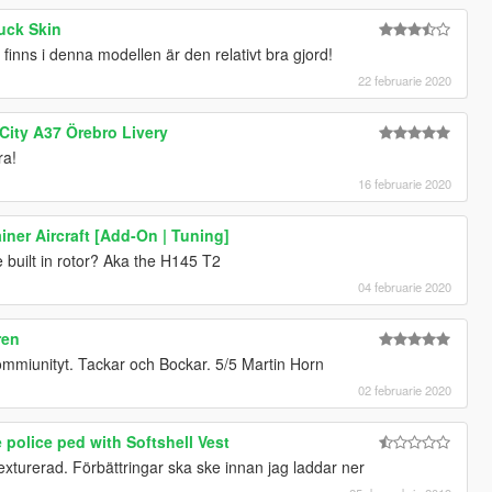
uck Skin
nns i denna modellen är den relativt bra gjord!
22 februarie 2020
ity A37 Örebro Livery
ra!
16 februarie 2020
iner Aircraft [Add-On | Tuning]
built in rotor? Aka the H145 T2
04 februarie 2020
ren
commiunityt. Tackar och Bockar. 5/5 Martin Horn
02 februarie 2020
police ped with Softshell Vest
 texturerad. Förbättringar ska ske innan jag laddar ner