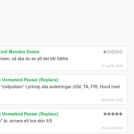
ord Mondeo Estate
nsen, så ska du se att det blir bättre.
21 aprilie 2020
e Unmarked Passat (Replace)
 "civilpolisen" I princip alla avdelningar (IGV, TA, FRI, Hund med
28 martie 2020
e Unmarked Passat (Replace)
 är, annars ett bra skin 5/5
25 martie 2020