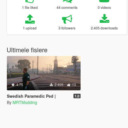
1 file liked
44 comments
0 videos
1 upload
3 followers
2.405 downloads
Ultimele fisiere
4.75
2.405
13
Swedish Paramedic Ped |
1.0
By
MRTModding