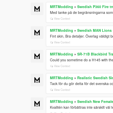
MRTModding
»
Swedish P360 Fire tr
Med tanke på de begränsningarna som fi
View Context
MRTModding
»
Swedish MAN Lions C
Fint skin, Bra detaljer. Överlag väldigt b
View Context
MRTModding
»
SR-71B Blackbird Tra
Could you sometime do a H145 with the 
View Context
MRTModding
»
Realistic Swedish Si
Tack för du gör detta för det svenska 
View Context
MRTModding
»
Swedish New Female 
Kvalitén kan förbättras inte särskilt väl