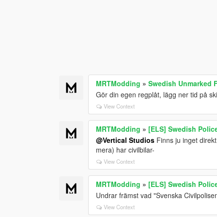
MRTModding
»
Swedish Unmarked F
Gör din egen regplåt, lägg ner tid på ski
View Context
MRTModding
»
[ELS] Swedish Polic
@Vertical Studios
Finns ju inget direkt
mera) har civilbilar-
View Context
MRTModding
»
[ELS] Swedish Polic
Undrar främst vad "Svenska Civilpolisen"
View Context