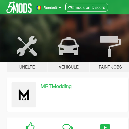
5mods on Discord
Română
UNELTE
VEHICULE
PAINT JOBS
MRTModding