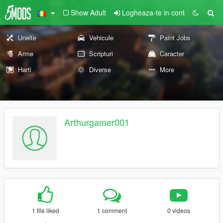
Show Adult
Logheaza-te in cont
Unelte
Vehicule
Paint Jobs
Arme
Scripturi
Caracter
Harti
Diverse
More
Arthurgamer001
1 file liked
1 comment
0 videos