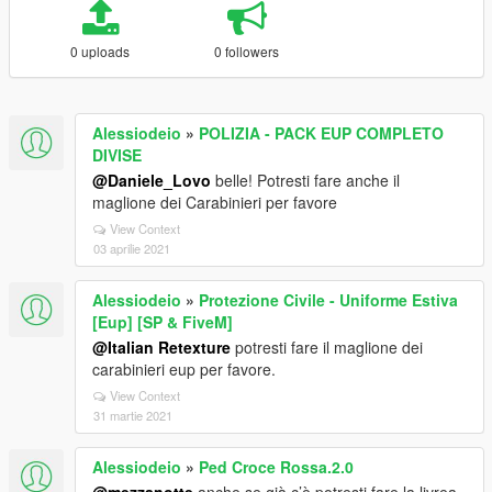
0 uploads
0 followers
Alessiodeio
»
POLIZIA - PACK EUP COMPLETO
DIVISE
@Daniele_Lovo
belle! Potresti fare anche il
maglione dei Carabinieri per favore
View Context
03 aprilie 2021
Alessiodeio
»
Protezione Civile - Uniforme Estiva
[Eup] [SP & FiveM]
@Italian Retexture
potresti fare il maglione dei
carabinieri eup per favore.
View Context
31 martie 2021
Alessiodeio
»
Ped Croce Rossa.2.0