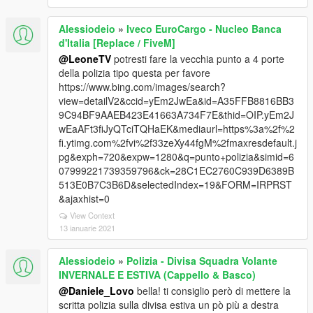
Alessiodeio
»
Iveco EuroCargo - Nucleo Banca
d'Italia [Replace / FiveM]
@LeoneTV
potresti fare la vecchia punto a 4 porte
della polizia tipo questa per favore
https://www.bing.com/images/search?
view=detailV2&ccid=yEm2JwEa&id=A35FFB8816BB3
9C94BF9AAEB423E41663A734F7E&thid=OIP.yEm2J
wEaAFt3fiJyQTciTQHaEK&mediaurl=https%3a%2f%2
fi.ytimg.com%2fvi%2f33zeXy44fgM%2fmaxresdefault.j
pg&exph=720&expw=1280&q=punto+polizia&simid=6
07999221739359796&ck=28C1EC2760C939D6389B
513E0B7C3B6D&selectedIndex=19&FORM=IRPRST
&ajaxhist=0
View Context
13 ianuarie 2021
Alessiodeio
»
Polizia - Divisa Squadra Volante
INVERNALE E ESTIVA (Cappello & Basco)
@Daniele_Lovo
bella! ti consiglio però di mettere la
scritta polizia sulla divisa estiva un pò più a destra