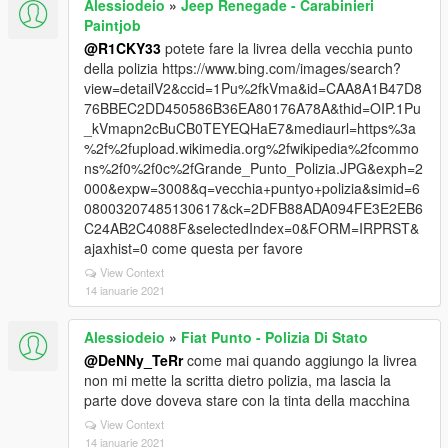
Alessiodeio
»
Jeep Renegade - Carabinieri
Paintjob
@R1CKY33
potete fare la livrea della vecchia punto
della polizia https://www.bing.com/images/search?
view=detailV2&ccid=1Pu%2fkVma&id=CAA8A1B47D8
76BBEC2DD450586B36EA80176A78A&thid=OIP.1Pu
_kVmapn2cBuCB0TEYEQHaE7&mediaurl=https%3a
%2f%2fupload.wikimedia.org%2fwikipedia%2fcommo
ns%2f0%2f0c%2fGrande_Punto_Polizia.JPG&exph=2
000&expw=3008&q=vecchia+puntyo+polizia&simid=6
08003207485130617&ck=2DFB88ADA094FE3E2EB6
C24AB2C4088F&selectedIndex=0&FORM=IRPRST&
ajaxhist=0 come questa per favore
View Context
14 ianuarie 2021
Alessiodeio
»
Fiat Punto - Polizia Di Stato
@DeNNy_TeRr
come mai quando aggiungo la livrea
non mi mette la scritta dietro polizia, ma lascia la
parte dove doveva stare con la tinta della macchina
View Context
14 ianuarie 2021