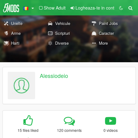
Show Adult
Logheaza-te in cont
Unelte
Vehicule
Paint Jobs
Arme
Scripturi
Caracter
Harti
Diverse
More
Alessiodeio
15 files liked
120 comments
0 videos