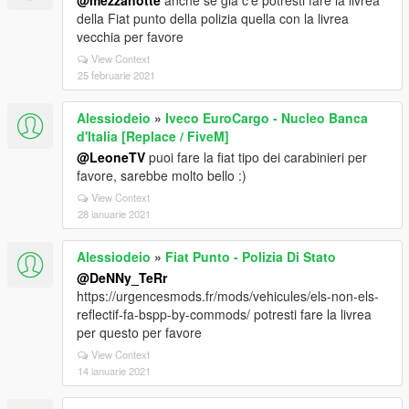
@mezzanotte
anche se già c’è potresti fare la livrea
della Fiat punto della polizia quella con la livrea
vecchia per favore
View Context
25 februarie 2021
Alessiodeio
»
Iveco EuroCargo - Nucleo Banca
d'Italia [Replace / FiveM]
@LeoneTV
puoi fare la fiat tipo dei carabinieri per
favore, sarebbe molto bello :)
View Context
28 ianuarie 2021
Alessiodeio
»
Fiat Punto - Polizia Di Stato
@DeNNy_TeRr
https://urgencesmods.fr/mods/vehicules/els-non-els-
reflectif-fa-bspp-by-commods/ potresti fare la livrea
per questo per favore
View Context
14 ianuarie 2021