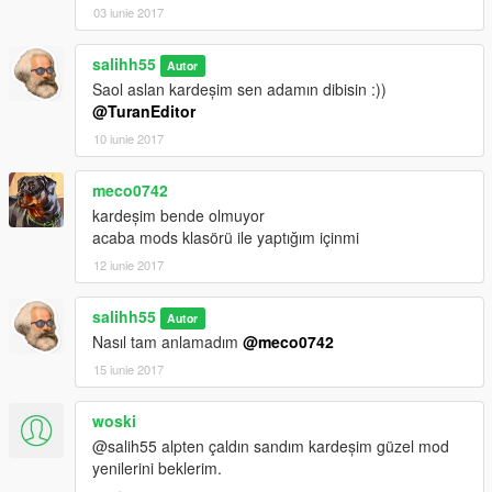
03 iunie 2017
salihh55
Autor
Saol aslan kardeşim sen adamın dibisin :))
@TuranEditor
10 iunie 2017
meco0742
kardeşim bende olmuyor
acaba mods klasörü ile yaptığım içinmi
12 iunie 2017
salihh55
Autor
Nasıl tam anlamadım
@meco0742
15 iunie 2017
woski
@salih55 alpten çaldın sandım kardeşim güzel mod
yenilerini beklerim.