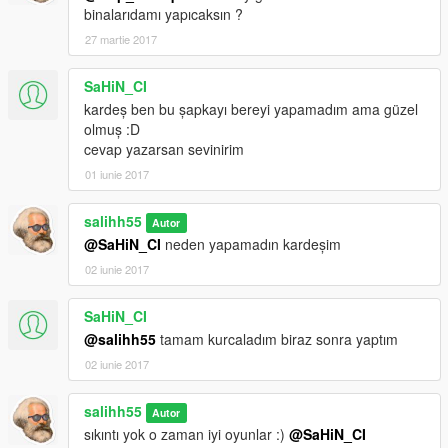
binalarıdamı yapıcaksın ?
27 martie 2017
SaHiN_CI
kardeş ben bu şapkayı bereyi yapamadım ama güzel
olmuş :D
cevap yazarsan sevinirim
01 iunie 2017
salihh55
Autor
@SaHiN_CI
neden yapamadın kardeşim
02 iunie 2017
SaHiN_CI
@salihh55
tamam kurcaladım biraz sonra yaptım
02 iunie 2017
salihh55
Autor
sıkıntı yok o zaman iyi oyunlar :)
@SaHiN_CI