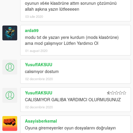
oyunun x64e klasörüne attım sorunun çözümünü
allah aşkına yazın lütfeeeeen
03 iulie 2020
arda99
modu txt de yazan yere kurdum (mods klasörüne)
ama mod çalışmıyor Lütfen Yardımcı Ol
01 august 2020
YusuffAKSUU
calısmıyor dostum
02 decembrie 2020
YusuffAKSUU
CALISMIYOR GALIBA YARDIMCI OLURMUSUNUZ
02 decembrie 2020
Asayisberkemal
Oyuna giremeyenler oyun dosyalarını doğrulayın