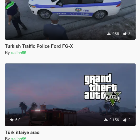
986
3
Turkish Traffic Police Ford FG-X
By
salihh55
5.0
2.156
2
Türk itfaiye aracı
By
salihh55