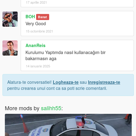
17 aprilie 2021
BOH
Banat
Very Good
15 octombrie 2021
AnanReis
Kurulumu Yaptımda nasıl kullanacağım bir
bakarmasın aga
14 ianuarie 2025
Alatura-te conversatiei!
Logheaza-te
sau
Inregistreaza-te
pentru crearea unui cont ca sa poti scrie comentarii.
More mods by
salihh55
: