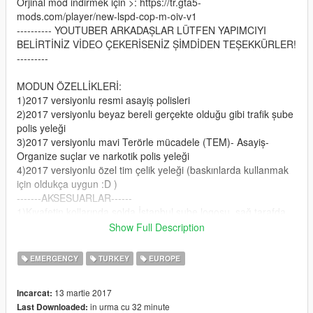
Orjinal mod indirmek için >: https://tr.gta5-
mods.com/player/new-lspd-cop-m-oiv-v1
---------- YOUTUBER ARKADAŞLAR LÜTFEN YAPIMCIYI
BELİRTİNİZ VİDEO ÇEKERİSENİZ ŞİMDİDEN TEŞEKKÜRLER!
---------
MODUN ÖZELLİKLERİ:
1)2017 versiyonlu resmi asayiş polisleri
2)2017 versiyonlu beyaz bereli gerçekte olduğu gibi trafik şube
polis yeleği
3)2017 versiyonlu mavi Terörle mücadele (TEM)- Asayiş-
Organize suçlar ve narkotik polis yeleği
4)2017 versiyonlu özel tim çelik yeleği (baskınlarda kullanmak
için oldukça uygun :D )
-------AKSESUARLAR------
1)Kıyafetin kollarında solda İstanbul şube logosu, sağ tarafda
ise emniyet logosu
Show Full Description
2)beyaz trafik polisi beresi
3)2017 versiyonlu (4K) polis şapkası
EMERGENCY
TURKEY
EUROPE
4)kalın ve ince güneş gözlükleri
5)özel kırmızı renkli tim kulaklığı
13 martie 2017
Incarcat:
--------BUG--------
in urma cu 32 minute
Last Downloaded:
bazen polislerin kollarında rütbeler çıkabiliyor menyo ped