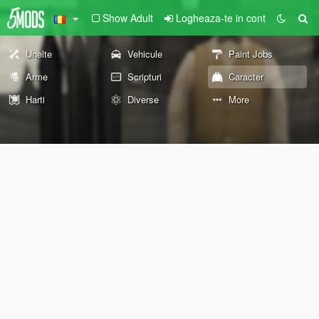
Show Adult
Logheaza-te in cont
Unelte
Vehicule
Paint Jobs
Arme
Scripturi
Caracter
Harti
Diverse
More