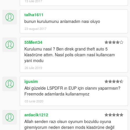
13 iulie 2017
talha1611
bunun kurulumunu anlamadım nası oluyo
23 august 2017
55Mert34
Kurulumu nasıl ? Ben direk grand theft auto 5
klasörüne attım. Nasıl polis olcam nasıl kullancam
yani modu
26 iulie 2019
igusim
Abi güzelde LSPDFR ın EUP için olanını yaparmısın?
Freemode adamlarda kullanamıyoz
03 iunie 2020
ardacik1212
Allah senden razı olsun oyunum bozuldu oyuna
giremiyorum neden dersen mods klasörüne değil