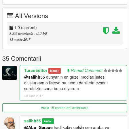
options-wardrobe ile halledebilirsiniz yada PC trainer ile
accesoriers den halledebilirsiniz !
All Versions
----------MODU İNDİREN YORUM YAPAN OYLAYAN VE
BEĞENEN ARKADAŞLARIN GÖZLERİNDEN ÖPÜYORUM
HERKESE TEŞEKKÜRLER!
1.0
(current)
EYY TÜRK OĞLU GÖSTER GÜCÜNÜ AVRUPAYA!...
8.335 downloads
, 12,7 MB
13 martie 2017
35 Comentarii
TuranEditor
Pinned Comment
Banat
@salihh55
dünyanın en güzel modları listesi
oluştursam o listeye bu modu dahil etmezsem
şerefsizim sana bunu diyorum
08 iunie 2017
Arata 15 comentarii anterioare
salihh55
Autor
@ALp_Garaqe
hadi kolay gelsin sen araba ve