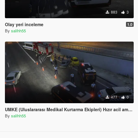
883
3
Olay yeri inceleme
1.0
By
salihh55
477
0
UMKE (Uluslararası Medikal Kurtarma Ekipleri) Hızır acil ambulans
By
salihh55