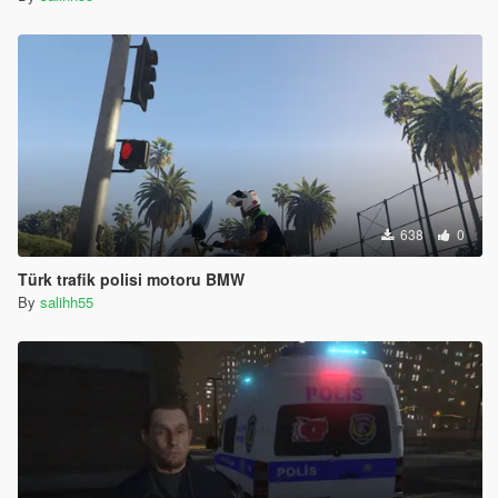
638
0
Türk trafik polisi motoru BMW
By
salihh55