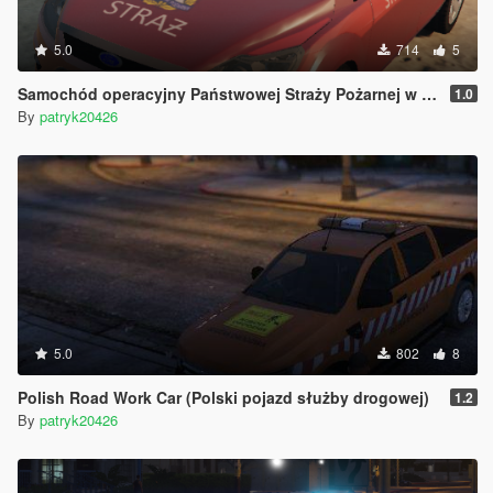
5.0
714
5
Samochód operacyjny Państwowej Straży Pożarnej w Grodzisku Mazowieckim FORD FOCUS
1.0
By
patryk20426
5.0
802
8
Polish Road Work Car (Polski pojazd służby drogowej)
1.2
By
patryk20426