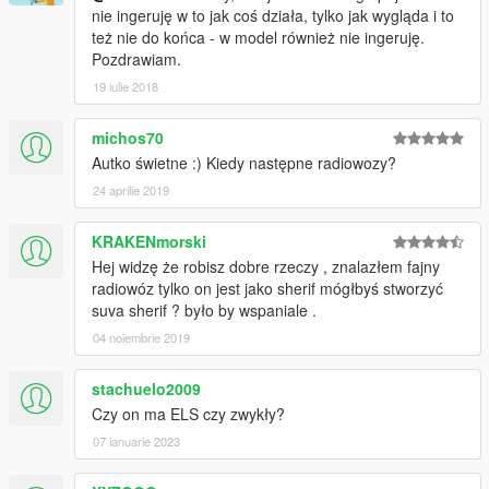
nie ingeruję w to jak coś działa, tylko jak wygląda i to
też nie do końca - w model również nie ingeruję.
Pozdrawiam.
19 iulie 2018
michos70
Autko świetne :) Kiedy następne radiowozy?
24 aprilie 2019
KRAKENmorski
Hej widzę że robisz dobre rzeczy , znalazłem fajny
radiowóz tylko on jest jako sherif mógłbyś stworzyć
suva sherif ? było by wspaniale .
04 noiembrie 2019
stachuelo2009
Czy on ma ELS czy zwykły?
07 ianuarie 2023