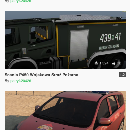
By
patryk20426
1.324
10
Scania P450 Wojskowa Straż Pożarna
1.2
By
patryk20426