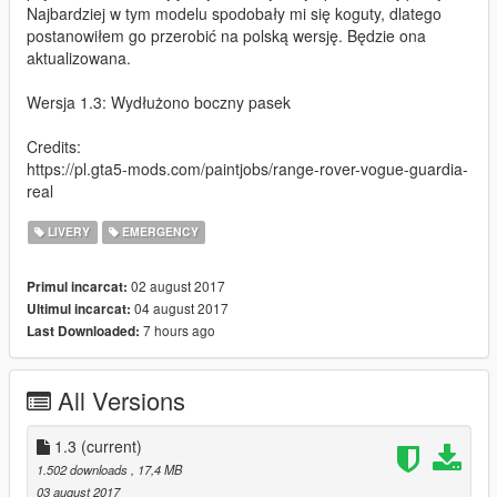
Najbardziej w tym modelu spodobały mi się koguty, dlatego
postanowiłem go przerobić na polską wersję. Będzie ona
aktualizowana.
Wersja 1.3: Wydłużono boczny pasek
Credits:
https://pl.gta5-mods.com/paintjobs/range-rover-vogue-guardia-
real
LIVERY
EMERGENCY
02 august 2017
Primul incarcat:
04 august 2017
Ultimul incarcat:
7 hours ago
Last Downloaded:
All Versions
1.3
(current)
1.502 downloads
, 17,4 MB
03 august 2017