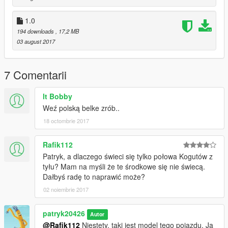
1.0
194 downloads
, 17,2 MB
03 august 2017
7 Comentarii
lt Bobby
Weź polską belke zrób..
18 octombrie 2017
Rafik112
Patryk, a dlaczego świeci się tylko połowa Kogutów z
tyłu? Mam na myśli że te środkowe się nie świecą.
Dałbyś radę to naprawić może?
02 noiembrie 2017
patryk20426
Autor
@Rafik112
Niestety, taki jest model tego pojazdu. Ja