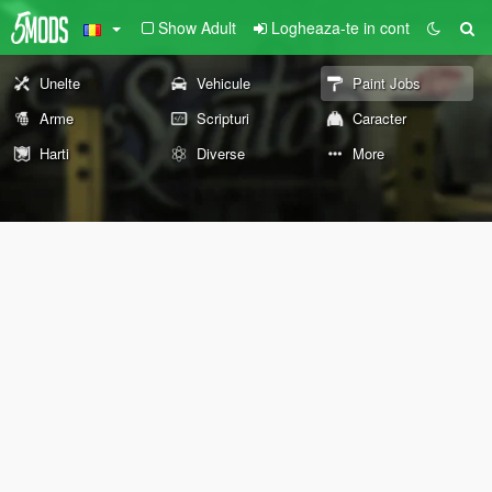
Show Adult
Logheaza-te in cont
Unelte
Vehicule
Paint Jobs
Arme
Scripturi
Caracter
Harti
Diverse
More