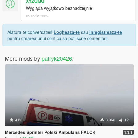
XYZQQQ
Wygląda wyjątkowo beznadziejnie
05 aprilie 2025
Alatura-te conversatiei!
Logheaza-te
sau
Inregistreaza-te
pentru crearea unui cont ca sa poti scrie comentarii.
More mods by
patryk20426
:
4.83
3.966
12
Mercedes Sprinter Polski Ambulans FALCK
1.3.1