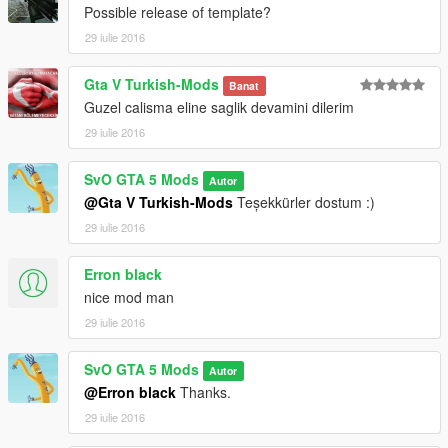
Possible release of template?
29 iulie 2016
Gta V Turkish-Mods
Banat
Guzel calisma eline saglik devamini dilerim
29 iulie 2016
SvO GTA 5 Mods
Autor
@Gta V Turkish-Mods
Teşekkürler dostum :)
29 iulie 2016
Erron black
nice mod man
29 iulie 2016
SvO GTA 5 Mods
Autor
@Erron black
Thanks.
29 iulie 2016