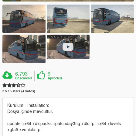
6.793
9
Descarcari
Aprecieri
3.5 / 5 stars (4 votes)
Kurulum - Installation:
Dosya içinde mevcuttur.
update >x64 >dlcpacks >patchday3ng >dlc.rpf >x64 >levels
>gta5 >vehicle.rpf