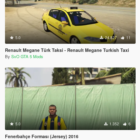
5.0
24.827
11
Renault Megane Türk Taksi - Renault Megane Turkish Taxi
By
SvO GTA 5 Mods
5.0
1.352
6
Fenerbahçe Forması (Jersey) 2016