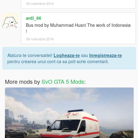
05 noiembrie 2016
ardi_86
Bus mod by Muhammad Husni The work of Indonesia
!
06 noiembrie 2016
Alatura-te conversatiei!
Logheaza-te
sau
Inregistreaza-te
pentru crearea unui cont ca sa poti scrie comentarii.
More mods by
SvO GTA 5 Mods
: