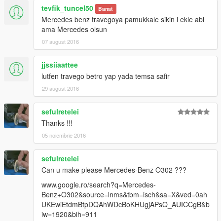
tevfik_tuncel50
Banat
Mercedes benz travegoya pamukkale sikin i ekle abi
ama Mercedes olsun
07 august 2016
jjssiiaattee
lutfen travego betro yap yada temsa safir
29 august 2016
sefulretelei
Thanks !!!
05 noiembrie 2016
sefulretelei
Can u make please Mercedes-Benz O302 ???
www.google.ro/search?q=Mercedes-
Benz+O302&source=lnms&tbm=isch&sa=X&ved=0ah
UKEwiEtdmBtpDQAhWDcBoKHUgjAPsQ_AUICCgB&b
iw=1920&bih=911