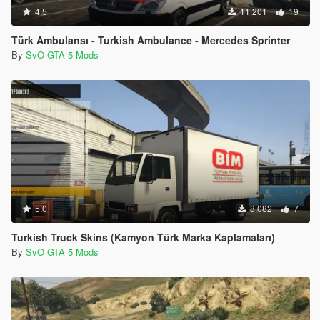
4.5
11.201
19
Türk Ambulansı - Turkish Ambulance - Mercedes Sprinter
By
SvO GTA 5 Mods
5.0
8.082
7
Turkish Truck Skins (Kamyon Türk Marka Kaplamaları)
By
SvO GTA 5 Mods