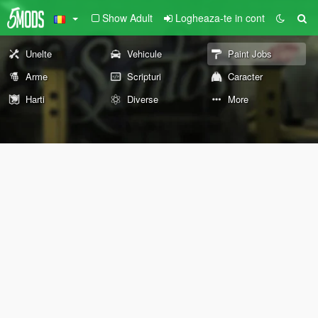
Show Adult
Logheaza-te in cont
Unelte
Vehicule
Paint Jobs
Arme
Scripturi
Caracter
Harti
Diverse
More