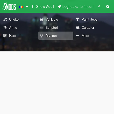
Show Adult
Logheaza-te in cont
Unelte
Vehicule
Paint Jobs
Arme
Scripturi
Caracter
Harti
Diverse
More