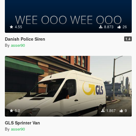
4.55
8.873
26
Danish Police Siren
1.4
By
asser90
5.0
1.867
9
GLS Sprinter Van
By
asser90