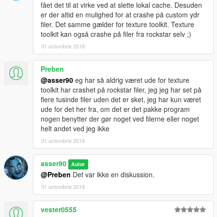
fået det til at virke ved at slette lokal cache. Desuden
er der altid en mulighed for at crashe på custom ydr
filer. Det samme gælder for texture toolkit. Texture
toolkit kan også crashe på filer fra rockstar selv ;)
31 octombrie 2018
Preben
@asser90
eg har så aldrig været ude for texture
toolkit har crashet på rockstar filer, jeg jeg har set på
flere tusinde filer uden det er sket, jeg har kun været
ude for det her fra, om det er det pakke program
nogen benytter der gør noget ved filerne eller noget
helt andet ved jeg ikke
31 octombrie 2018
asser90
Autor
@Preben
Det var ikke en diskussion.
31 octombrie 2018
vester0555