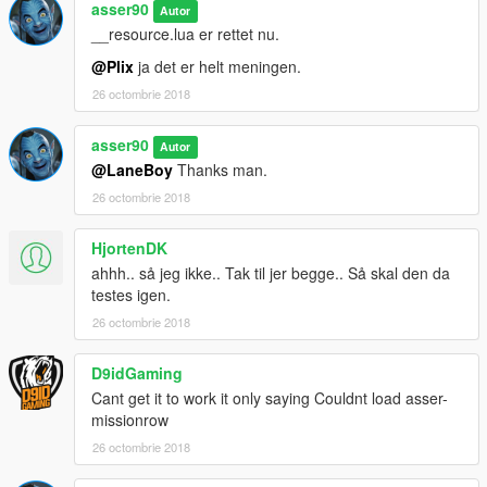
asser90
Autor
__resource.lua er rettet nu.
@Plix
ja det er helt meningen.
26 octombrie 2018
asser90
Autor
@LaneBoy
Thanks man.
26 octombrie 2018
HjortenDK
ahhh.. så jeg ikke.. Tak til jer begge.. Så skal den da
testes igen.
26 octombrie 2018
D9idGaming
Cant get it to work it only saying Couldnt load asser-
missionrow
26 octombrie 2018