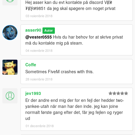
Hej asser kan du evt kontakte på discord VɆ₴
₮ɆⱤ#9851 da jeg skal spøgere om noget privat
03 noiembrie 2018
asser90
Autor
@vester0555
Hvis du har behov for at skrive privat
må du kontakte mig på steam.
04 noiembrie 2018
Coffe
Sometimes FiveM crashes with this.
28 noiembrie 2018
jev1993
Er der andre end mig der for en fejl der hedder two-
yankee-utah når man har den inde. jeg kan joine
normalt første gang efter det, får jeg fejlen og ryger
ud
01 decembrie 2018