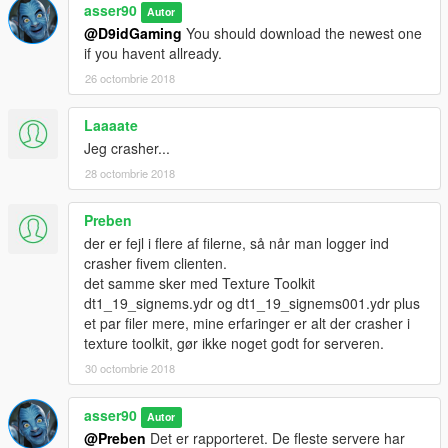
asser90
Autor
@D9idGaming
You should download the newest one
if you havent allready.
26 octombrie 2018
Laaaate
Jeg crasher...
28 octombrie 2018
Preben
der er fejl i flere af filerne, så når man logger ind
crasher fivem clienten.
det samme sker med Texture Toolkit
dt1_19_signems.ydr og dt1_19_signems001.ydr plus
et par filer mere, mine erfaringer er alt der crasher i
texture toolkit, gør ikke noget godt for serveren.
30 octombrie 2018
asser90
Autor
@Preben
Det er rapporteret. De fleste servere har