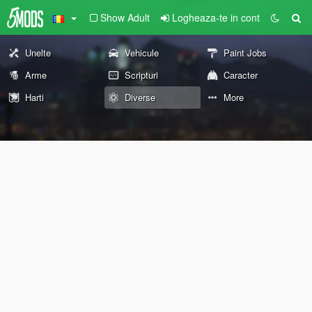
Show Adult
Logheaza-te in cont
Unelte
Vehicule
Paint Jobs
Arme
Scripturi
Caracter
Harti
Diverse
More