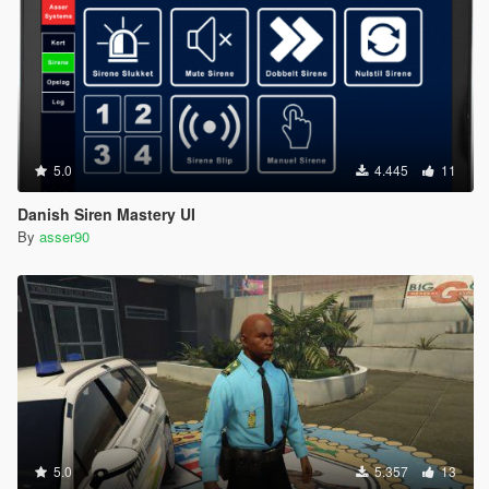
5.0
4.445
11
Danish Siren Mastery UI
By
asser90
5.0
5.357
13