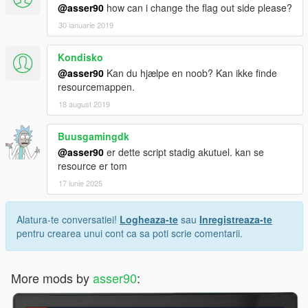
@asser90
how can i change the flag out side please?
30 ianuarie 2019
Kondisko
@asser90
Kan du hjælpe en noob? Kan ikke finde
resourcemappen.
18 august 2019
Buusgamingdk
@asser90
er dette script stadig akutuel. kan se
resource er tom
17 iunie 2025
Alatura-te conversatiei!
Logheaza-te
sau
Inregistreaza-te
pentru crearea unui cont ca sa poti scrie comentarii.
More mods by
asser90
: