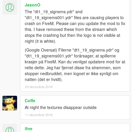
JasonO
The "dt1_19_signems.ydr" and
"dt1_19_signems001.ydr" files are causing players to
crash on FiveM. Please can you update the mod to fix
this. I have removed these from the stream which
stops the crashing but then the logo is not visible at
night (it is white).
(Google Oversat) Filerne "dt1_19_signems.ydr" og
"dt1_19_signems001.ydr" forårsager, at spillerne
krasjer på FiveM. Kan du venligst opdatere mod for at
rette dette. Jeg har fjernet disse fra strømmen, som
stopper nedbruddet, men logoet er ikke synligt om
natten (det er hvidt).
03 decembrie 2018
Coffe
At night the textures disappear outside
11 decembrie 2018
ifne