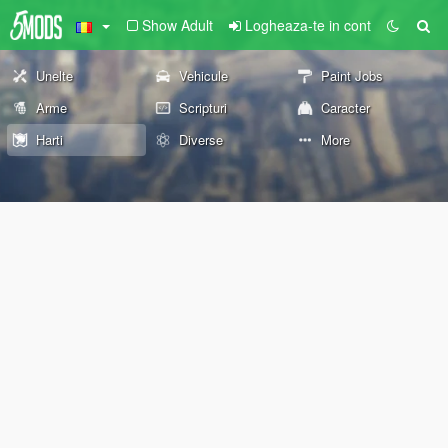
Show Adult
Logheaza-te in cont
Unelte
Vehicule
Paint Jobs
Arme
Scripturi
Caracter
Harti
Diverse
More